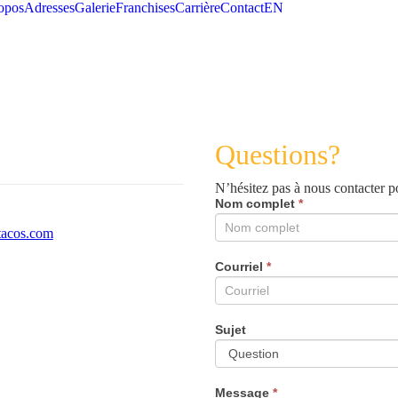
opos
Adresses
Galerie
Franchises
Carrière
Contact
EN
Questions?
N’hésitez pas à nous contacter p
Contact
Nom complet
*
Us
tacos.com
Courriel
*
Sujet
Message
*